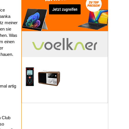
ice
Spanka
otz meiner
en sie
schen. Was
um einen
er
schauen.
al artig
n Club
so