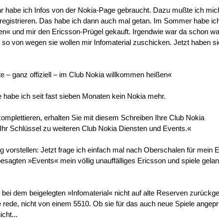
r habe ich Infos von der Nokia-Page gebraucht. Dazu mußte ich mi
ig registrieren. Das habe ich dann auch mal getan. Im Sommer habe ic
n« und mir den Ericsson-Prügel gekauft. Irgendwie war da schon wa
o von wegen sie wollen mir Infomaterial zuschicken. Jetzt haben si
e – ganz offiziell – im Club Nokia willkommen heißen«
abe ich seit fast sieben Monaten kein Nokia mehr.
mplettieren, erhalten Sie mit diesem Schreiben Ihre Club Nokia
t Ihr Schlüssel zu weiteren Club Nokia Diensten und Events.«
ig vorstellen: Jetzt frage ich einfach mal nach Oberschalen für mein 
esagten »Events« mein völlig unauffälliges Ericsson und spiele gelan
bei dem beigelegten »Infomaterial« nicht auf alte Reserven zurückge
e rede, nicht von einem 5510. Ob sie für das auch neue Spiele angep
cht...