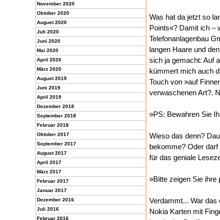
November 2020
Oktober 2020
Was hat da jetzt so la
August 2020
Points«? Damit ich –
Juli 2020
Telefonanlagenbau Gmb
Juni 2020
langen Haare und den
Mai 2020
sich ja gemacht: Auf 
April 2020
März 2020
kümmert mich auch die
August 2019
Touch von »auf Finnen
Juni 2019
verwaschenen Art?. Naj
April 2019
Dezember 2018
»PS: Bewahren Sie Ihre
September 2018
Februar 2018
Oktober 2017
Wieso das denn? Dauer
September 2017
bekomme? Oder darf i
August 2017
für das geniale Lesez
April 2017
März 2017
»Bitte zeigen Sie ihre
Februar 2017
Januar 2017
Verdammt... War das 
Dezember 2016
Juli 2016
Nokia Karten mit Fin
Februar 2016