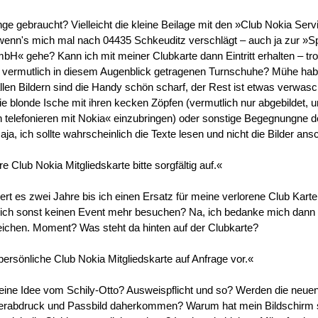
nge gebraucht? Vielleicht die kleine Beilage mit den »Club Nokia Serv
 wenn's mich mal nach 04435 Schkeuditz verschlägt – auch ja zur »
H« gehe? Kann ich mit meiner Clubkarte dann Eintritt erhalten – tr
 vermutlich in diesem Augenblick getragenen Turnschuhe? Mühe hab
allen Bildern sind die Handy schön scharf, der Rest ist etwas verwa
 blonde Ische mit ihren kecken Zöpfen (vermutlich nur abgebildet, 
 telefonieren mit Nokia« einzubringen) oder sonstige Begegnungne d
a, ich sollte wahrscheinlich die Texte lesen und nicht die Bilder an
 Club Nokia Mitgliedskarte bitte sorgfältig auf.«
t es zwei Jahre bis ich einen Ersatz für meine verlorene Club Karte
ch sonst keinen Event mehr besuchen? Na, ich bedanke mich dann m
eichen. Moment? Was steht da hinten auf der Clubkarte?
 persönliche Club Nokia Mitgliedskarte auf Anfrage vor.«
eine Idee vom Schily-Otto? Ausweispflicht und so? Werden die neue
gerabdruck und Passbild daherkommen? Warum hat mein Bildschirm 