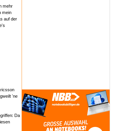
ch mehr
h mein
s auf der
e's
Ericsson
gweilt 'ne
griffen: Da
riesen