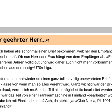
 geehrter Herr...«
ch haben alle schonmal einen Brief bekommen, welcher den Empfän
"sehr ehrt". Ob nun Herr oder Frau hängt von dem Empfänger ab. »Frä
mehreren Jahren völlig out und wird daher auch nicht mehr vorkommen
elchen aus der »ledig+Ü70«-Liga.
stern auch mal wieder so einen ganz tollen, völlig unerwarteten Brief
lasse von wem man so alles verehrt wird. Ganz wichtig war der Bri
rauf, vermutlich mußte das Teil also möglichst fix bearbeitet werde
s war das Teil von einer Frankiermaschine in Finnland »bearbeitet« w
e ich mit Finnland zu tun? Ach, da steht's ja: »Club Nokia, PL 1001,
inland«.