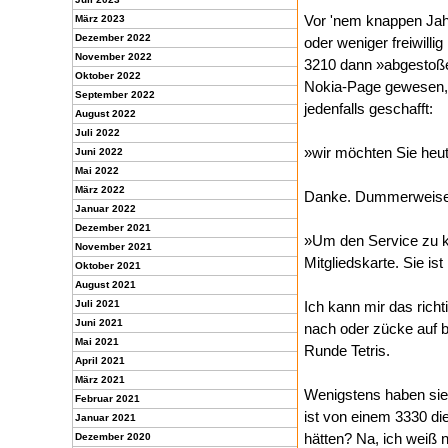
Vor 'nem knappen Jah
März 2023
Dezember 2022
oder weniger freiwill
November 2022
3210 dann »abgestoße
Oktober 2022
Nokia-Page gewesen, s
September 2022
jedenfalls geschafft:
August 2022
Juli 2022
»wir möchten Sie heut
Juni 2022
Mai 2022
März 2022
Danke. Dummerweise h
Januar 2022
Dezember 2021
»Um den Service zu ko
November 2021
Mitgliedskarte. Sie is
Oktober 2021
August 2021
Juli 2021
Ich kann mir das richt
Juni 2021
nach oder zücke auf b
Mai 2021
Runde Tetris.
April 2021
März 2021
Wenigstens haben sie 
Februar 2021
ist von einem 3330 di
Januar 2021
hätten? Na, ich weiß ni
Dezember 2020