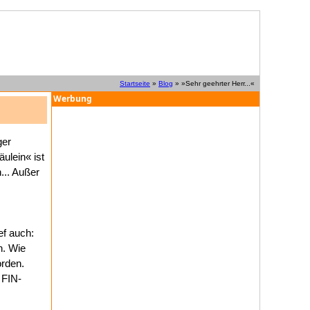
Startseite
»
Blog
» »Sehr geehrter Herr...«
Werbung
ger
ulein« ist
... Außer
ef auch:
n. Wie
orden.
 FIN-