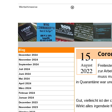
Werbehinweise
Blog
15.
Coro
Dezember 2024
November 2024
August
September 2024
Freitest
2022
Juli 2024
zur Arbe
Juni 2024
muss man
Mai 2024
in Quarantäne war un
April 2024
März 2024
Februar 2024
Januar 2024
Gut, vielleicht ist de
Dezember 2023
Wirkt alles irgendwie
November 2023
Oktober 2023