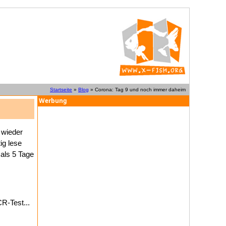
Startseite
»
Blog
» Corona: Tag 9 und noch immer daheim
Werbung
 wieder
ig lese
als 5 Tage
CR-Test...