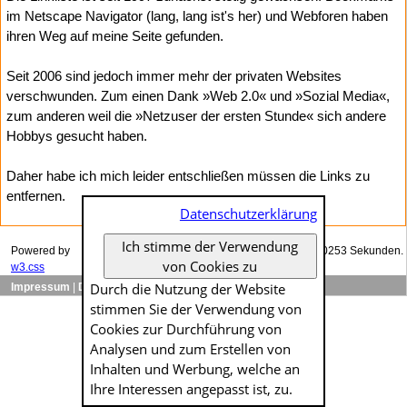
im Netscape Navigator (lang, lang ist's her) und Webforen haben
ihren Weg auf meine Seite gefunden.
Seit 2006 sind jedoch immer mehr der privaten Websites
verschwunden. Zum einen Dank »Web 2.0« und »Sozial Media«,
zum anderen weil die »Netzuser der ersten Stunde« sich andere
Hobbys gesucht haben.
Daher habe ich mich leider entschließen müssen die Links zu
entfernen.
Datenschutzerklärung
Ich stimme der Verwendung
Powered by
Das Generieren dieser Seite dauerte genau 0.00253 Sekunden.
von Cookies zu
w3.css
Durch die Nutzung der Website
Impressum
|
Datenschutzerklärung
stimmen Sie der Verwendung von
Cookies zur Durch­führung von
Analysen und zum Erstellen von
Inhalten und Werbung, welche an
Ihre Interessen angepasst ist, zu.