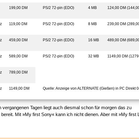
199,00 DM
PS/2 72-pin (EDO)
4 MB
124,00 DM (144,0
z
119,00 DM
PS/2 72-pin (EDO)
8 MB
239,00 DM (289,0
z
459,00 DM
PS/2 72-pin (EDO)
16 MB
489,00 DM (689,0
z
589,00 DM
PS/2 72-pin (EDO)
32 MB
1149,00 DM (1279
z
789,00 DM
z
1149,00 DM
Quelle: Anzeige von ALTERNATE (Gießen) in PC Direkt 0
n vergangenen Tagen liegt auch diesmal schon für morgen das zu
 bereit. Mit »My first Sony« kann ich nicht dienen. Aber mit »My first 