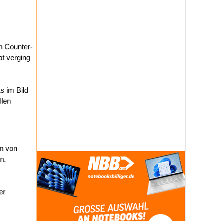
on Counter-
at verging
s im Bild
llen
n von
n.
er