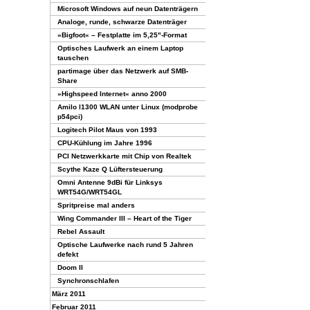
Microsoft Windows auf neun Datenträgern
Analoge, runde, schwarze Datenträger
»Bigfoot« – Festplatte im 5,25"-Format
Optisches Laufwerk an einem Laptop
tauschen
partimage über das Netzwerk auf SMB-
Share
»Highspeed Internet« anno 2000
Amilo l1300 WLAN unter Linux (modprobe
p54pci)
Logitech Pilot Maus von 1993
CPU-Kühlung im Jahre 1996
PCI Netzwerkkarte mit Chip von Realtek
Scythe Kaze Q Lüftersteuerung
Omni Antenne 9dBi für Linksys
WRT54G/WRT54GL
Spritpreise mal anders
Wing Commander III – Heart of the Tiger
Rebel Assault
Optische Laufwerke nach rund 5 Jahren
defekt
Doom II
Synchronschlafen
März 2011
Februar 2011