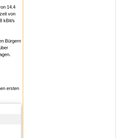
von 14.4
zeit von
8 kBit/s
ten Bürgern
über
agen.
nen ersten