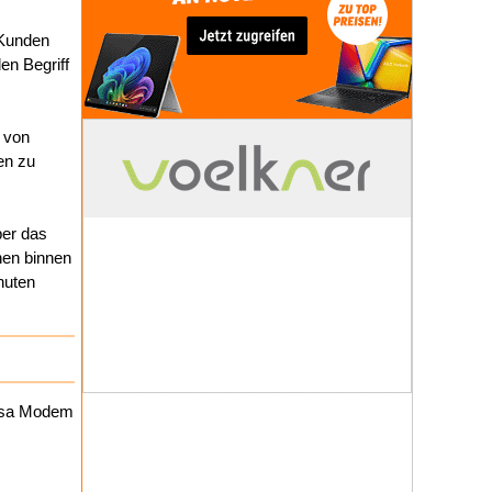
 Kunden
en Begriff
n von
en zu
ber das
nen binnen
nuten
Elsa Modem