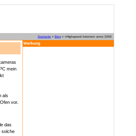
Startseite
»
Blog
» »Highspeed Internet« anno 2000
Werbung
alkameras
 PC mein
kt
 als
Ofen vor.
de das
e solche