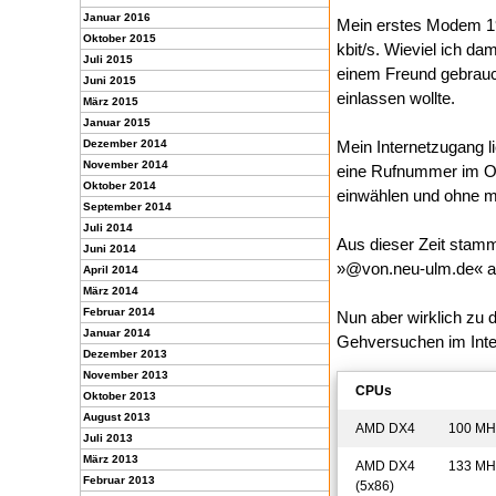
Januar 2016
Mein erstes Modem 19
Oktober 2015
kbit/s. Wieviel ich da
Juli 2015
einem Freund gebrauch
Juni 2015
einlassen wollte.
März 2015
Januar 2015
Dezember 2014
Mein Internetzugang l
November 2014
eine Rufnummer im Or
Oktober 2014
einwählen und ohne m
September 2014
Juli 2014
Aus dieser Zeit stamm
Juni 2014
»@von.neu-ulm.de« 
April 2014
März 2014
Februar 2014
Nun aber wirklich zu 
Januar 2014
Gehversuchen im Inte
Dezember 2013
November 2013
CPUs
Oktober 2013
August 2013
AMD DX4
100 MH
Juli 2013
März 2013
AMD DX4
133 MH
Februar 2013
(5x86)