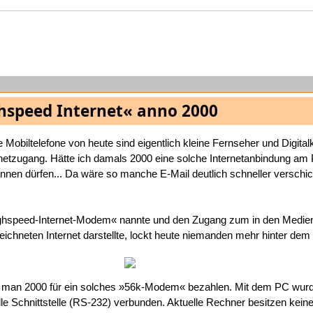
hspeed Internet« anno 2000
e Mobiltelefone von heute sind eigentlich kleine Fernseher und Digit
rnetzugang. Hätte ich damals 2000 eine solche Internetanbindung am
nnen dürfen... Da wäre so manche E-Mail deutlich schneller verschic
hspeed-Internet-Modem« nannte und den Zugang zum in den Medien
chneten Internet darstellte, lockt heute niemanden mehr hinter dem 
man 2000 für ein solches »56k-Modem« bezahlen. Mit dem PC wur
le Schnittstelle (RS-232) verbunden. Aktuelle Rechner besitzen kein