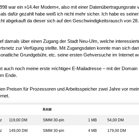
98 war ein »14.4er Modem«, also mit einer Datenübertragungsrate 
mals dafür gezahlt habe weiß ich nicht mehr sicher. Ich habe es seiner
t abgekauft da dieser sich auf den Geschwindigkeitsrausch von 28.
ief damals über einen Zugang der Stadt Neu-Ulm, welche interessier
tsnetz zur Verfügung stellte. Mit Zugangsdaten konnte man sich dar
onatliche Grundgebühr, etc. seine ersten Gehversuche im Internet w
t auch noch meine erste »richtige« E-Mailadresse – mit der Domain
am Ende.
den Preisen für Prozessoren und Arbeitsspeicher zwei Jahre vor mei
rnet.
RAM
z
119,00 DM
SIMM 30-pin
1 MB
54,00 DM
z
149,00 DM
SIMM 30-pin
4 MB
179,00 DM