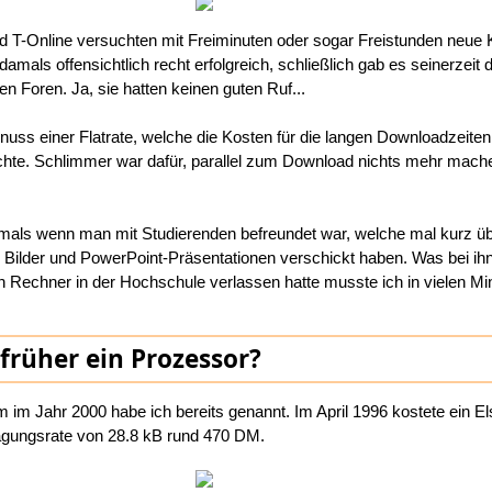
T-Online versuchten mit Freiminuten oder sogar Freistunden neue
mals offensichtlich recht erfolgreich, schließlich gab es seinerzeit d
 Foren. Ja, sie hatten keinen guten Ruf...
uss einer Flatrate, welche die Kosten für die langen Downloadzeite
chte. Schlimmer war dafür, parallel zum Download nichts mehr mach
mals wenn man mit Studierenden befreundet war, welche mal kurz ü
 Bilder und PowerPoint-Präsentationen verschickt haben. Was bei ih
Rechner in der Hochschule verlassen hatte musste ich in vielen Mi
früher ein Prozessor?
im Jahr 2000 habe ich bereits genannt. Im April 1996 kostete ein 
ragungsrate von 28.8 kB rund 470 DM.