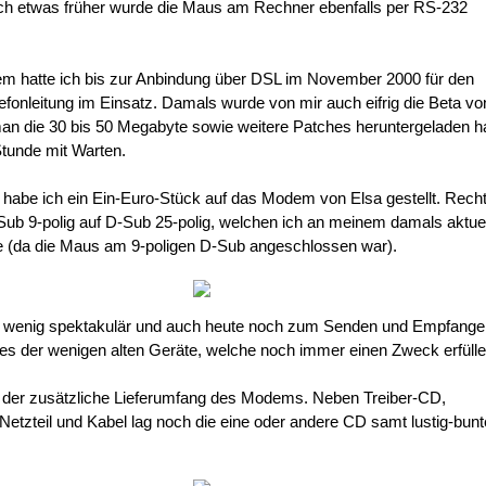
och etwas früher wurde die Maus am Rechner ebenfalls per RS-232
m hatte ich bis zur Anbindung über DSL im November 2000 für den
lefonleitung im Einsatz. Damals wurde von mir auch eifrig die Beta v
s man die 30 bis 50 Megabyte sowie weitere Patches heruntergeladen h
Stunde mit Warten.
abe ich ein Ein-Euro-Stück auf das Modem von Elsa gestellt. Recht
-Sub 9-polig auf D-Sub 25-polig, welchen ich an meinem damals aktue
e (da die Maus am 9-poligen D-Sub angeschlossen war).
t wenig spektakulär und auch heute noch zum Senden und Empfange
es der wenigen alten Geräte, welche noch immer einen Zweck erfülle
ür der zusätzliche Lieferumfang des Modems. Neben Treiber-CD,
Netzteil und Kabel lag noch die eine oder andere CD samt lustig-bunt