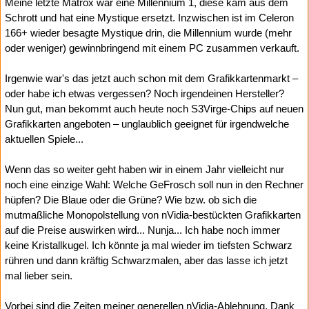
Meine letzte Matrox war eine Millennium 1, diese kam aus dem
Schrott und hat eine Mystique ersetzt. Inzwischen ist im Celeron
166+ wieder besagte Mystique drin, die Millennium wurde (mehr
oder weniger) gewinnbringend mit einem PC zusammen verkauft.
Irgenwie war's das jetzt auch schon mit dem Grafikkartenmarkt –
oder habe ich etwas vergessen? Noch irgendeinen Hersteller?
Nun gut, man bekommt auch heute noch S3Virge-Chips auf neuen
Grafikkarten angeboten – unglaublich geeignet für irgendwelche
aktuellen Spiele...
Wenn das so weiter geht haben wir in einem Jahr vielleicht nur
noch eine einzige Wahl: Welche GeFrosch soll nun in den Rechner
hüpfen? Die Blaue oder die Grüne? Wie bzw. ob sich die
mutmaßliche Monopolstellung von nVidia-bestückten Grafikkarten
auf die Preise auswirken wird... Nunja... Ich habe noch immer
keine Kristallkugel. Ich könnte ja mal wieder im tiefsten Schwarz
rühren und dann kräftig Schwarzmalen, aber das lasse ich jetzt
mal lieber sein.
Vorbei sind die Zeiten meiner generellen nVidia-Ablehnung. Dank