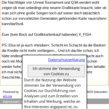
Die Nachfolger von Unreal Tournament und Q3A werden wohl
zeigen ob man unbedingt eine neuere Grafikkarte braucht, oder ob
man sich ohne große Sorgen noch auf seiner doch tatsächlich
schon zur vorvorletzten Generation gehörenden Karte »ausruhen«
kann/darf/soll.
Euer (kein Bock auf Grafikkartenkauf habender) X_FISH
PS: Elsa ist ja auch »hinüber«. Schicht im Schacht da die Banken
die Kredite nicht mehr verlängern... Und ich dachte schon, ich
hätte endlosen Support für mein 56k Pro. Aber wer braucht auch
Datenschutzerklärung
noch ein Modem in der heutigen Zeit? Hm.. QDSL hat schon
wieder hohe Verluste eingefahren? Na, mein Elsa Modem behalte
Ich stimme der Verwendung
ich mal sicherheitshalber... Das ist dann aber eine andere
von Cookies zu
Geschichte...
Durch die Nutzung der Website
stimmen Sie der Verwendung von
Cookies zur Durch­führung von
Powered by
Das Generieren dieser Seite dauerte genau 0.00929 Sekunden.
Analysen und zum Erstellen von
w3.css
Inhalten und Werbung, welche an
Impressum
|
Datenschutzerklärung
Ihre Interessen angepasst ist, zu.