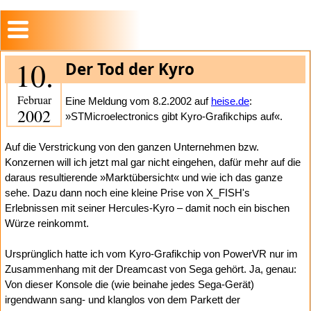
10.
Der Tod der Kyro
Februar
Eine Meldung vom 8.2.2002 auf
heise.de
:
2002
»STMicroelectronics gibt Kyro-Grafikchips auf«.
Auf die Verstrickung von den ganzen Unternehmen bzw.
Konzernen will ich jetzt mal gar nicht eingehen, dafür mehr auf die
daraus resultierende »Marktübersicht« und wie ich das ganze
sehe. Dazu dann noch eine kleine Prise von X_FISH's
Erlebnissen mit seiner Hercules-Kyro – damit noch ein bischen
Würze reinkommt.
Ursprünglich hatte ich vom Kyro-Grafikchip von PowerVR nur im
Zusammenhang mit der Dreamcast von Sega gehört. Ja, genau:
Von dieser Konsole die (wie beinahe jedes Sega-Gerät)
irgendwann sang- und klanglos von dem Parkett der