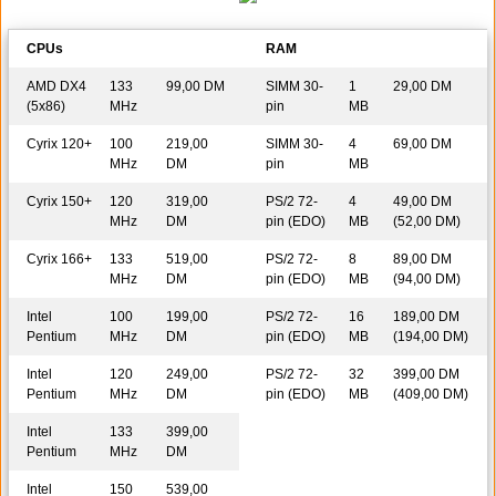
CPUs
RAM
AMD DX4
133
99,00 DM
SIMM 30-
1
29,00 DM
(5x86)
MHz
pin
MB
Cyrix 120+
100
219,00
SIMM 30-
4
69,00 DM
MHz
DM
pin
MB
Cyrix 150+
120
319,00
PS/2 72-
4
49,00 DM
MHz
DM
pin (EDO)
MB
(52,00 DM)
Cyrix 166+
133
519,00
PS/2 72-
8
89,00 DM
MHz
DM
pin (EDO)
MB
(94,00 DM)
Intel
100
199,00
PS/2 72-
16
189,00 DM
Pentium
MHz
DM
pin (EDO)
MB
(194,00 DM)
Intel
120
249,00
PS/2 72-
32
399,00 DM
Pentium
MHz
DM
pin (EDO)
MB
(409,00 DM)
Intel
133
399,00
Pentium
MHz
DM
Intel
150
539,00