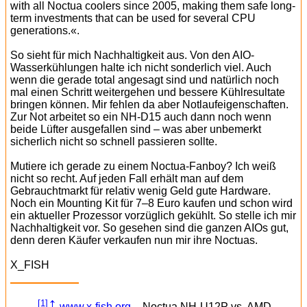
with all Noctua coolers since 2005, making them safe long-
term investments that can be used for several CPU
generations.«.
So sieht für mich Nachhaltigkeit aus. Von den AIO-
Wasserkühlungen halte ich nicht sonderlich viel. Auch
wenn die gerade total angesagt sind und natürlich noch
mal einen Schritt weitergehen und bessere Kühlresultate
bringen können. Mir fehlen da aber Notlaufeigenschaften.
Zur Not arbeitet so ein NH-D15 auch dann noch wenn
beide Lüfter ausgefallen sind – was aber unbemerkt
sicherlich nicht so schnell passieren sollte.
Mutiere ich gerade zu einem Noctua-Fanboy? Ich weiß
nicht so recht. Auf jeden Fall erhält man auf dem
Gebrauchtmarkt für relativ wenig Geld gute Hardware.
Noch ein Mounting Kit für 7–8 Euro kaufen und schon wird
ein aktueller Prozessor vorzüglich gekühlt. So stelle ich mir
Nachhaltigkeit vor. So gesehen sind die ganzen AIOs gut,
denn deren Käufer verkaufen nun mir ihre Noctuas.
X_FISH
↑
[1]
www.x-fish.org
– Noctua NH-U12P vs. AMD