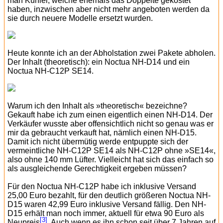
man Kühler, welche ehemals das Doppelte gekostet
haben, inzwischen aber nicht mehr angeboten werden da
sie durch neuere Modelle ersetzt wurden.
Heute konnte ich an der Abholstation zwei Pakete abholen.
Der Inhalt (theoretisch): ein Noctua NH-D14 und ein
Noctua NH-C12P SE14.
Warum ich den Inhalt als »theoretisch« bezeichne?
Gekauft habe ich zum einen eigentlich einen NH-D14. Der
Verkäufer wusste aber offensichtlich nicht so genau was er
mir da gebraucht verkauft hat, nämlich einen NH-D15.
Damit ich nicht übermütig werde entpuppte sich der
vermeintliche NH-C12P SE14 als NH-C12P ohne »SE14«,
also ohne 140 mm Lüfter. Vielleicht hat sich das einfach so
als ausgleichende Gerechtigkeit ergeben müssen?
Für den Noctua NH-C12P habe ich inklusive Versand
25,00 Euro bezahlt, für den deutlich größeren Noctua NH-
D15 waren 42,99 Euro inklusive Versand fällig. Den NH-
D15 erhält man noch immer, aktuell für etwa 90 Euro als
[3]
Neupreis
. Auch wenn es ihn schon seit über 7 Jahren auf