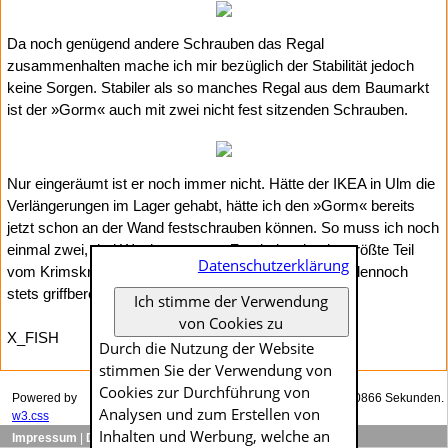
Da noch genügend andere Schrauben das Regal
zusammenhalten mache ich mir bezüglich der Stabilität jedoch
keine Sorgen. Stabiler als so manches Regal aus dem Baumarkt
ist der »Gorm« auch mit zwei nicht fest sitzenden Schrauben.
Nur eingeräumt ist er noch immer nicht. Hätte der IKEA in Ulm die
Verlängerungen im Lager gehabt, hätte ich den »Gorm« bereits
jetzt schon an der Wand festschrauben können. So muss ich noch
einmal zwei, drei Wochen warten. Zumindest ist der größte Teil
Datenschutzerklärung
vom Krimskrams dank der Pappkartons einfach und dennoch
stets griffbereit verstaut.
Ich stimme der Verwendung
von Cookies zu
X_FISH
Durch die Nutzung der Website
stimmen Sie der Verwendung von
Cookies zur Durch­führung von
Powered by
Das Generieren dieser Seite dauerte genau 0.00866 Sekunden.
Analysen und zum Erstellen von
w3.css
Inhalten und Werbung, welche an
Impressum
|
Datenschutzerklärung