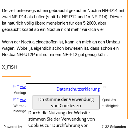
Derzeit unterwegs ist ein gebraucht gekaufter Noctua NH-D14 mit
zwei NF-P14 als Lüfter (statt 1x NF-P12 und 1x NF-P14). Dieser
ist natürlich völlig überdimensioniert für den 5 2600, aber
gebraucht kostet so ein Noctua nicht mehr wirklich viel.
Wenn der Noctua eingetroffen ist, kann ich mich an den Umbau
wagen. Wobei ja eigentlich schon bewiesen ist, dass schon ein
Noctua NH-U12P mit nur einem NF-P12 gut genug kühlt.
X_FISH
↑
Anzeige
[1]
www.amazon.de
– Noctua NM-AM4, CPU-Kühler-
Datenschutzerklärung
Montageset für Noctua CPU Kühler auf AMD AM4
Ich stimme der Verwendung
↑
Anzeige
[2]
www.amazon.de
– ARCTIC MX-4 (4 Gramm) - Qualitäts-
von Cookies zu
Wärmeleitpaste für alle Cpu-Kühler, extrem hohe Wärmeleitfähigkeit,
niedriger thermischer Widerstand, sichere Anwendung
Durch die Nutzung der Website
stimmen Sie der Verwendung von
Cookies zur Durch­führung von
Powered by
Das Generieren dieser Seite dauerte genau 0.0132 Sekunden.