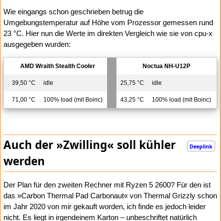
Wie eingangs schon geschrieben betrug die
Umgebungstemperatur auf Höhe vom Prozessor gemessen rund
23 °C. Hier nun die Werte im direkten Vergleich wie sie von cpu-x
ausgegeben wurden:
AMD Wraith Stealth Cooler
Noctua NH-U12P
39,50 °C
idle
25,75 °C
idle
71,00 °C
100% load (mit Boinc)
43,25 °C
100% load (mit Boinc)
Auch der »Zwilling« soll kühler
Deeplink
werden
Der Plan für den zweiten Rechner mit Ryzen 5 2600? Für den ist
das »Carbon Thermal Pad Carbonaut« von Thermal Grizzly schon
im Jahr 2020 von mir gekauft worden, ich finde es jedoch leider
nicht. Es liegt in irgendeinem Karton – unbeschriftet natürlich