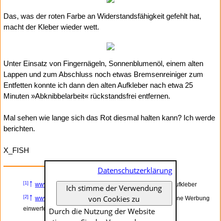
Das, was der roten Farbe an Widerstandsfähigkeit gefehlt hat,
macht der Kleber wieder wett.
Unter Einsatz von Fingernägeln, Sonnenblumenöl, einem alten
Lappen und zum Abschluss noch etwas Bremsenreiniger zum
Entfetten konnte ich dann den alten Aufkleber nach etwa 25
Minuten »Abknibbelarbeit« rückstandsfrei entfernen.
Mal sehen wie lange sich das Rot diesmal halten kann? Ich werde
berichten.
X_FISH
Datenschutzerklärung
↑
[1]
www.x-fish.org
– »Bitte keine Reklame einwerfen«-Aufkleber
Ich stimme der Verwendung
↑
Anzeige
von Cookies zu
[2]
www.ebay.de
– Briefkasten Aufkleber "Bitte keine Werbung
einwerfen!" Wasserfest UV-beständig
Durch die Nutzung der Website