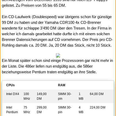
gelistet. Zu Preisen von 55 bis 65 DM.
Ein CD-Laufwerk (Doublespeed) war übrigens schon für günstige
99 DM zu haben und der Yamaha CDR100 4x CD-Brenner
wanderte für schlappe 3'490 DM über den Tresen. In der Firma in
welcher ich damals gearbeitet hatte durfte ich mit einem solchen
Brenner Datensicherungen auf CD vornehmen. Der Preis pro CD-
Rohling damals ca. 20 DM. Ja, 20 DM das Stück, nicht 10 Stück.
Ein Monat später schon sind einige Prozessoren gar nicht mehr in
der Liste. Die 486er liefen nun endgültig aus, die 586er
beziehungsweise Pentium traten endgültig an ihre Stelle.
CPUs
RAM
Intel DX4
100
149,00
SIMM 30-
1
64,00 DM
MHz
DM
pin
MB
Intel
75
299,00
SIMM 30-
4
224,00 DM
Pentium
MHz
DM
pin
MB