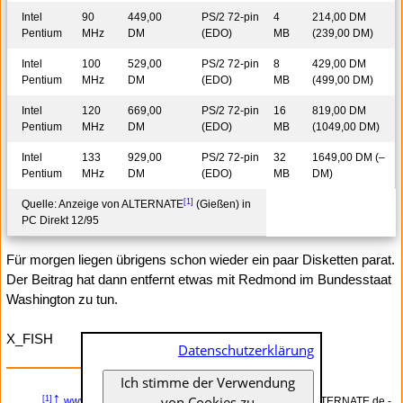
Intel
90
449,00
PS/2 72-pin
4
214,00 DM
Pentium
MHz
DM
(EDO)
MB
(239,00 DM)
Intel
100
529,00
PS/2 72-pin
8
429,00 DM
Pentium
MHz
DM
(EDO)
MB
(499,00 DM)
Intel
120
669,00
PS/2 72-pin
16
819,00 DM
Pentium
MHz
DM
(EDO)
MB
(1049,00 DM)
Intel
133
929,00
PS/2 72-pin
32
1649,00 DM (–
Pentium
MHz
DM
(EDO)
MB
DM)
[1]
Quelle: Anzeige von ALTERNATE
(Gießen) in
PC Direkt 12/95
Für morgen liegen übrigens schon wieder ein paar Disketten parat.
Der Beitrag hat dann entfernt etwas mit Redmond im Bundesstaat
Washington zu tun.
X_FISH
Datenschutzerklärung
Ich stimme der Verwendung
↑
Anzeige
von Cookies zu
[1]
www.alternate.de
– www.ALTERNATE.de – ALTERNATE.de -