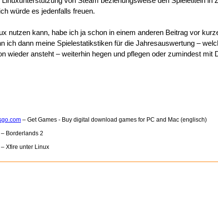
r Linuxunterstützung von Steam beziehungsweise den Spieletiteln in 
h würde es jedenfalls freuen.
nux nutzen kann, habe ich ja schon in einem anderen Beitrag vor kurze
nn ich dann meine Spielestatikstiken für die Jahresauswertung – welc
n wieder ansteht – weiterhin hegen und pflegen oder zumindest mit 
sgo.com
– Get Games - Buy digital download games for PC and Mac (englisch)
– Borderlands 2
– Xfire unter Linux