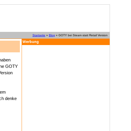
Startseite
»
Blog
» GOTY bei Steam statt Retail Version
Werbung
 haben
 eine GOTY
Version
nem
ich denke