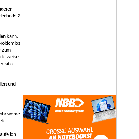
nderen
derlands 2
len kann.
problemlos
be zum
löderweise
r sitze
iert und
Jahr werde
ele
aufe ich