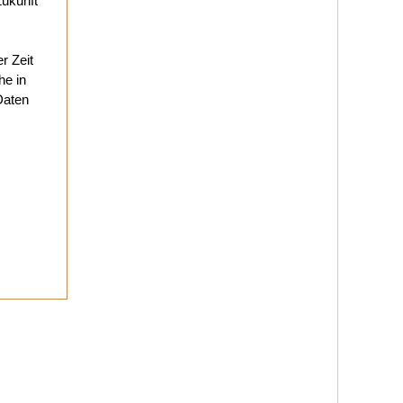
Zukunft
r Zeit
he in
Daten