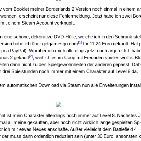
 vom Booklet meiner Borderlands 2 Version noch einmal in einem a
enden, erscheint nur diese Fehlermeldung. Jetzt habe ich zwei Bor
d mit einem Steam Account verknüpft.
n eine schöne, dekorative DVD-Hülle, welche ich in den Schrank stel
[1]
rsion habe ich über getgamesgo.com
für 11,24 Euro gekauft. Hat 
g via PayPal). Worüber ich mich allerdings jetzt noch ärgere: Ich ha
[2]
ands 2 gekauft
, weil ich es im Coop mit Freunden spielen wollte. B
iten dann nicht zu den Spielgewohnheiten der anderen gepasst. Dahe
 drei Spielstunden noch immer mit einem Charakter auf Level 8 da.
m automatischen Download via Steam nun alle Erweiterungen install
t ist mein Charakter allerdings noch immer auf Level 8. Nächstes 
mal all meine gekauften, aber noch nicht wirklich lange gespielten Spi
r ich mir etwas Neues anschaffe. Außer vielleicht dem Battlefield 4
er muss dann ordentlich reduziert sein (unter 30 Euro, ansonsten k