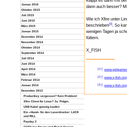
klappt es dann mit de
Januar 2016
dann auch besser? Mic
Oktober 2015
Juli 2015
Wie ich Xfire unter Li
Juni 2015
[3]
beschrieben
. So ka
März 2015
wenigen Tagen ja scho
Januar 2015
Dezember 2014
füttern.
November 2014
Oktober 2014
X_FISH
September 2014
Juli 2014
Juni 2014
↑
[1]
April 2014
www.getgame
März 2014
↑
[2]
www.x-fish.org
Februar 2014
↑
[3]
Januar 2014
www.x-fish.org
Dezember 2013
Productkey vergessen? Kein Problem!
Xfire Client für Linux? Ja: Pidgin.
USB Kabel günstig kaufen
Ein »Hund« für den Laserdrucker: LACK
und RILL
Payday 2
GOTY bei Steam statt Retail Version