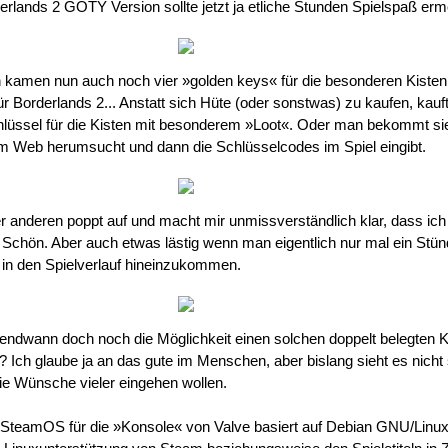
rderlands 2 GOTY Version sollte jetzt ja etliche Stunden Spielspaß erm
 kamen nun auch noch vier »golden keys« für die besonderen Kisten
r Borderlands 2... Anstatt sich Hüte (oder sonstwas) zu kaufen, kauf
lüssel für die Kisten mit besonderem »Loot«. Oder man bekommt sie
m Web herumsucht und dann die Schlüsselcodes im Spiel eingibt.
 anderen poppt auf und macht mir unmissverständlich klar, dass ich j
Schön. Aber auch etwas lästig wenn man eigentlich nur mal ein Stü
r in den Spielverlauf hineinzukommen.
rgendwann doch noch die Möglichkeit einen solchen doppelt belegten 
Ich glaube ja an das gute im Menschen, aber bislang sieht es nicht 
ie Wünsche vieler eingehen wollen.
s SteamOS für die »Konsole« von Valve basiert auf Debian GNU/Linux.