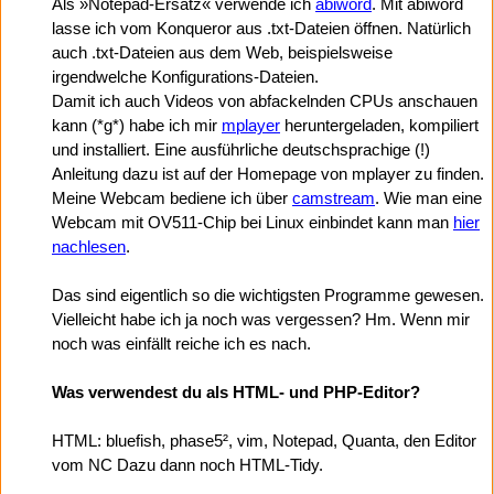
Als »Notepad-Ersatz« verwende ich
abiword
. Mit abiword
lasse ich vom Konqueror aus .txt-Dateien öffnen. Natürlich
auch .txt-Dateien aus dem Web, beispielsweise
irgendwelche Konfigurations-Dateien.
Damit ich auch Videos von abfackelnden CPUs anschauen
kann (*g*) habe ich mir
mplayer
heruntergeladen, kompiliert
und installiert. Eine ausführliche deutschsprachige (!)
Anleitung dazu ist auf der Homepage von mplayer zu finden.
Meine Webcam bediene ich über
camstream
. Wie man eine
Webcam mit OV511-Chip bei Linux einbindet kann man
hier
nachlesen
.
Das sind eigentlich so die wichtigsten Programme gewesen.
Vielleicht habe ich ja noch was vergessen? Hm. Wenn mir
noch was einfällt reiche ich es nach.
Was verwendest du als HTML- und PHP-Editor?
HTML: bluefish, phase5², vim, Notepad, Quanta, den Editor
vom NC Dazu dann noch HTML-Tidy.