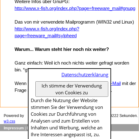
Weitere Infos über GnuPG:
http://www.x-fish.org/index.php?page=freeware_mail#gnupg
Das von mir verwendete Mailprogramm (WIN32 und Linux)
http://www.x-fish.org/index.php?
page=freeware_mail#sylpheed
Warum... Warum steht hier noch nix weiter?
Ganz einfach: Weil ich noch nichts weiter gefragt worden
bin. *g*
Datenschutzerklärung
Wenn ihr noch was wissen wollt: Einfach eine
E-Mail
mit der
Ich stimme der Verwendung
Frage schicken, vielleicht beantworte ich sie ja...
von Cookies zu
Durch die Nutzung der Website
stimmen Sie der Verwendung von
Cookies zur Durch­führung von
Powered by
Das Generieren dieser Seite dauerte genau 0.00222 Sekunden.
Analysen und zum Erstellen von
w3.css
Inhalten und Werbung, welche an
Impressum
|
Datenschutzerklärung
Ihre Interessen angepasst ist, zu.