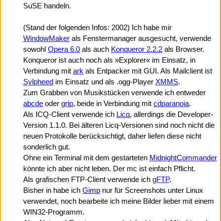
SuSE handeln.
(Stand der folgenden Infos: 2002) Ich habe mir
WindowMaker
als Fenstermanager ausgesucht, verwende
sowohl
Opera 6.0
als auch
Konqueror 2.2.2
als Browser.
Konqueror ist auch noch als »Explorer« im Einsatz, in
Verbindung mit
ark
als Entpacker mit GUI. Als Mailclient ist
Sylpheed
im Einsatz und als .ogg-Player
XMMS
.
Zum Grabben von Musikstücken verwende ich entweder
abcde
oder
grip
, beide in Verbindung mit
cdparanoia
.
Als ICQ-Client verwende ich
Licq
, allerdings die Developer-
Version 1.1.0. Bei älteren Licq-Versionen sind noch nicht die
neuen Protokolle berücksichtigt, daher liefen diese nicht
sonderlich gut.
Ohne ein Terminal mit dem gestarteten
MidnightCommander
könnte ich aber nicht leben. Der mc ist einfach Pflicht.
Als grafischen FTP-Client verwende ich
gFTP
.
Bisher in habe ich
Gimp
nur für Screenshots unter Linux
verwendet, noch bearbeite ich meine Bilder lieber mit einem
WIN32-Programm.