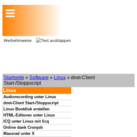
Werbehinweise
Startseite
»
Software
»
Linux
» dnet-Client
Start-/Stoppscript
Linux
Audiorecording unter Linux
dnet-Client Start-/Stoppscript
Linux Bootdisk erstellen
HTML-Editoren unter Linux
ICQ unter Linux mit licq
Online dank Cronjob
Mausrad unter X