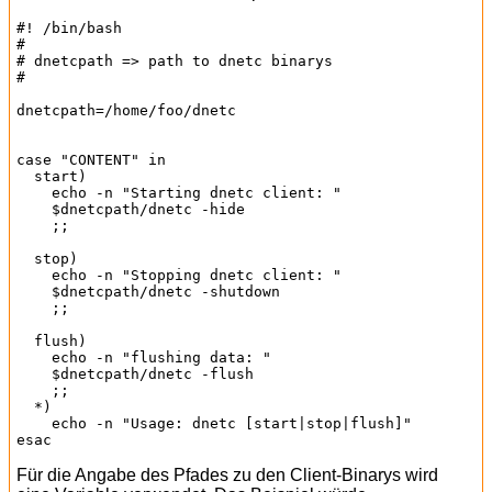
#! /bin/bash

#

# dnetcpath => path to dnetc binarys

#

dnetcpath=/home/foo/dnetc

case "CONTENT" in

  start)

    echo -n "Starting dnetc client: "

    $dnetcpath/dnetc -hide

    ;;

  stop)

    echo -n "Stopping dnetc client: "

    $dnetcpath/dnetc -shutdown

    ;;

  flush)

    echo -n "flushing data: "

    $dnetcpath/dnetc -flush

    ;;

  *)

    echo -n "Usage: dnetc [start|stop|flush]"

Für die Angabe des Pfades zu den Client-Binarys wird