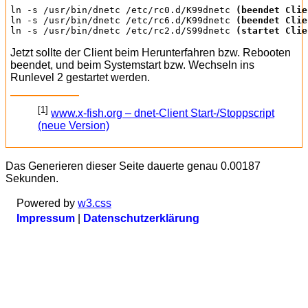
ln -s /usr/bin/dnetc /etc/rc0.d/K99dnetc 
(beendet Clie
ln -s /usr/bin/dnetc /etc/rc6.d/K99dnetc 
(beendet Clie
ln -s /usr/bin/dnetc /etc/rc2.d/S99dnetc 
(startet Clie
Jetzt sollte der Client beim Herunterfahren bzw. Rebooten
beendet, und beim Systemstart bzw. Wechseln ins
Runlevel 2 gestartet werden.
[1]
www.x-fish.org – dnet-Client Start-/Stoppscript
(neue Version)
Das Generieren dieser Seite dauerte genau 0.00187
Sekunden.
Powered by
w3.css
Impressum
|
Datenschutzerklärung