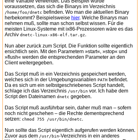
eine Variable verwendet. Das Beispiel würde
voraussetzen, das sich die Binarys im Verzeichnis
befinden. Wo man die aktuellen Binary
/home/foo/dnetc
herbekommt? Beispielsweise
hier
. Welche Binarys man
nehmen muß, sollte man schon selbst wissen. Für die
meisten Linux-Systeme mit ix86-Prozessoren wäre es das
Archiv
.
dnetc-linux-x86-elf.tar.gz
Nun aber zurück zum Script. Die Funktion sollte eigentlich
ersichtlich sein. Mit den Parametern »start«, »stop« und
»flush« werden die entsprechenden Parameter an den
Client weitergegeben.
Das Script muß in ein Verzeichnis gespeichert werden,
welches sich in der Umgebungsvariablen
befindet.
PATH
Da es sich um ein selbstgeschriebenes Script handelt,
schlage ich das Verzeichnis
vor. Ich habe dem
/usr/bin
Script den Dateinamen
gegeben.
dnetc
Das Script muß ausführbar sein, daher muß man – sofern
noch nicht geschehen – die Rechte dementsprechend
setzen:
.
chmod 755 /usr/bin/dnetc
Nun sollte das Script eigentlich aufgerufen werden können.
Zuvor aus dem
-Verzeichnis in ein anderes
/usr/bin