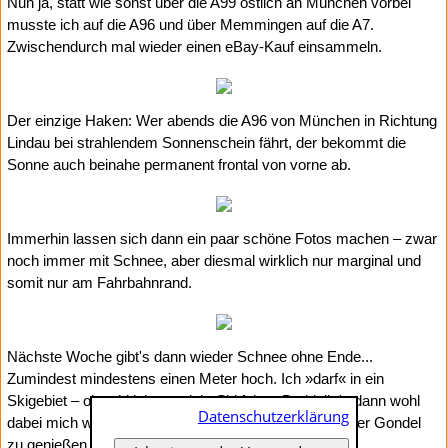
Nun ja, statt wie sonst über die A99 östlich an München vorbei
musste ich auf die A96 und über Memmingen auf die A7.
Zwischendurch mal wieder einen eBay-Kauf einsammeln.
Der einzige Haken: Wer abends die A96 von München in Richtung
Lindau bei strahlendem Sonnenschein fährt, der bekommt die
Sonne auch beinahe permanent frontal von vorne ab.
Immerhin lassen sich dann ein paar schöne Fotos machen – zwar
noch immer mit Schnee, aber diesmal wirklich nur marginal und
somit nur am Fahrbahnrand.
Nächste Woche gibt's dann wieder Schnee ohne Ende...
Zumindest mindestens einen Meter hoch. Ich »darf« in ein
Skigebiet – obwohl ich gar nicht Ski fahre. Da bleibt's dann wohl
Datenschutzerklärung
dabei mich warm einzupacken und die Aussicht aus der Gondel
zu genießen (oder auch nicht
).