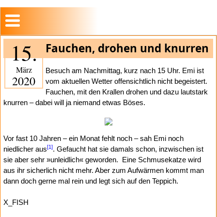
15.
Fauchen, drohen und knurren
März
Besuch am Nachmittag, kurz nach 15 Uhr. Emi ist
2020
vom aktuellen Wetter offensichtlich nicht begeistert.
Fauchen, mit den Krallen drohen und dazu lautstark
knurren – dabei will ja niemand etwas Böses.
Vor fast 10 Jahren – ein Monat fehlt noch – sah Emi noch
[1]
niedlicher aus
. Gefaucht hat sie damals schon, inzwischen ist
sie aber sehr »unleidlich« geworden.
Eine Schmusekatze wird
aus ihr sicherlich nicht mehr. Aber zum Aufwärmen kommt man
dann doch gerne mal rein und legt sich auf den Teppich.
X_FISH