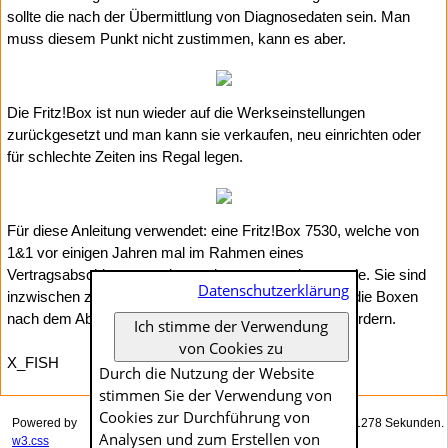
sollte die nach der Übermittlung von Diagnosedaten sein. Man
muss diesem Punkt nicht zustimmen, kann es aber.
Die Fritz!Box ist nun wieder auf die Werkseinstellungen
zurückgesetzt und man kann sie verkaufen, neu einrichten oder
für schlechte Zeiten ins Regal legen.
Für diese Anleitung verwendet: eine Fritz!Box 7530, welche von
1&1 vor einigen Jahren mal im Rahmen eines
Vertragsabschlusses an jemandem ausgegeben wurde. Sie sind
Datenschutzerklärung
inzwischen zuhauf im Internet zu finden, 1&1 scheint die Boxen
nach dem Ablauf der Vertragslaufzeit nicht zurückzufordern.
Ich stimme der Verwendung
von Cookies zu
X_FISH
Durch die Nutzung der Website
stimmen Sie der Verwendung von
Cookies zur Durch­führung von
Powered by
Das Generieren dieser Seite dauerte genau 0.01278 Sekunden.
Analysen und zum Erstellen von
w3.css