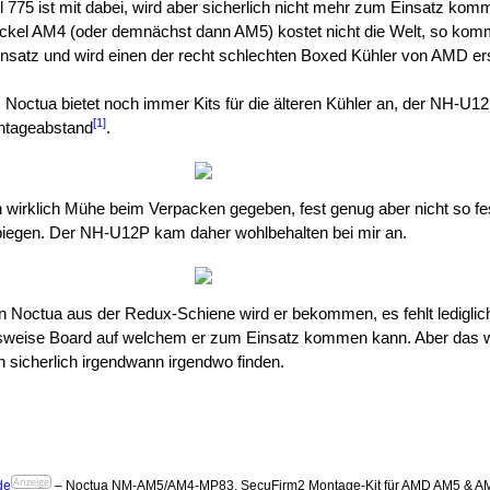
l 775 ist mit dabei, wird aber sicherlich nicht mehr zum Einsatz kom
ockel AM4 (oder demnächst dann AM5) kostet nicht die Welt, so kom
nsatz und wird einen der recht schlechten Boxed Kühler von AMD er
. Noctua bietet noch immer Kits für die älteren Kühler an, der NH-U12
[1]
ntageabstand
.
h wirklich Mühe beim Verpacken gegeben, fest genug aber nicht so fe
rbiegen. Der NH-U12P kam daher wohlbehalten bei mir an.
n Noctua aus der Redux-Schiene wird er bekommen, es fehlt lediglic
weise Board auf welchem er zum Einsatz kommen kann. Aber das wi
 sicherlich irgendwann irgendwo finden.
Anzeige
de
– Noctua NM-AM5/AM4-MP83, SecuFirm2 Montage-Kit für AMD AM5 & A