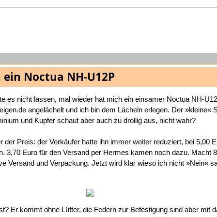
 ein Noctua NH-U12P
te es nicht lassen, mal wieder hat mich ein einsamer Noctua NH-U1
eigen.de angelächelt und ich bin dem Lächeln erlegen. Der »kleine« 
inium und Kupfer schaut aber auch zu drollig aus, nicht wahr?
der Preis: der Verkäufer hatte ihn immer weiter reduziert, bei 5,00 
n. 3,70 Euro für den Versand per Hermes kamen noch dazu. Macht 8
ive Versand und Verpackung. Jetzt wird klar wieso ich nicht »Nein« s
st? Er kommt ohne Lüfter, die Federn zur Befestigung sind aber mit 