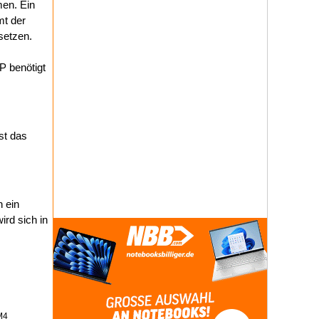
men. Ein
mt der
setzen.
P benötigt
st das
h ein
rd sich in
M4