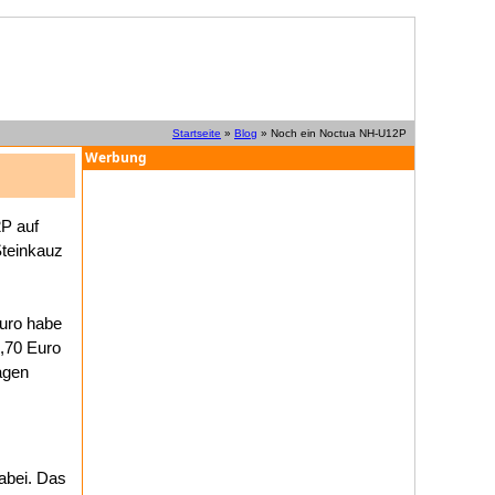
Startseite
»
Blog
» Noch ein Noctua NH-U12P
Werbung
2P auf
Steinkauz
Euro habe
,70 Euro
agen
dabei. Das