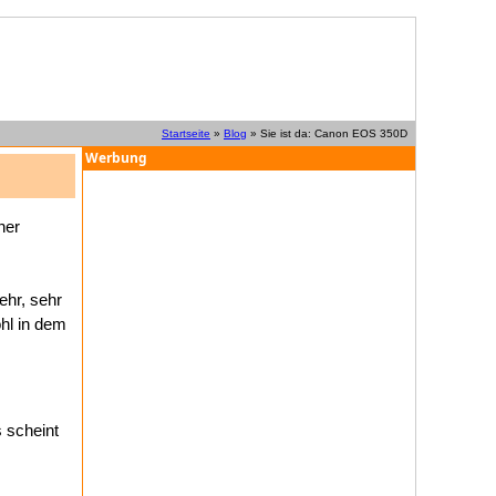
Startseite
»
Blog
» Sie ist da: Canon EOS 350D
Werbung
ner
ehr, sehr
hl in dem
 scheint