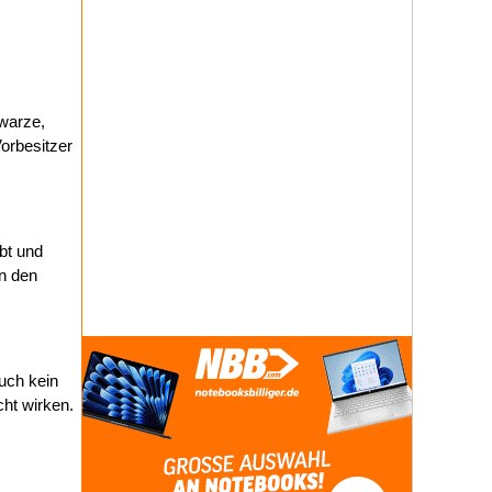
hwarze,
Vorbesitzer
bt und
on den
uch kein
ht wirken.