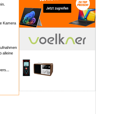
ein.
die Kamera
 Aufnahmen
 alleine
ers...