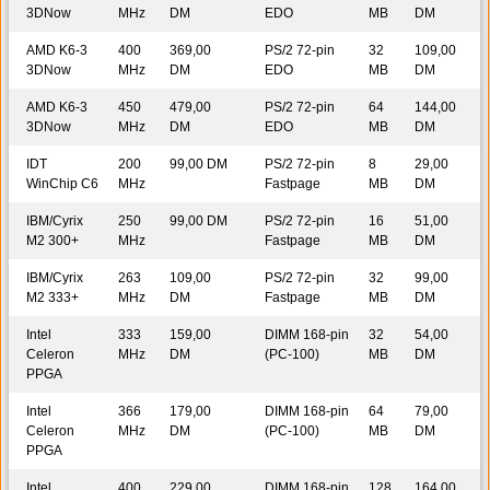
3DNow
MHz
DM
EDO
MB
DM
AMD K6-3
400
369,00
PS/2 72-pin
32
109,00
3DNow
MHz
DM
EDO
MB
DM
AMD K6-3
450
479,00
PS/2 72-pin
64
144,00
3DNow
MHz
DM
EDO
MB
DM
IDT
200
99,00 DM
PS/2 72-pin
8
29,00
WinChip C6
MHz
Fastpage
MB
DM
IBM/Cyrix
250
99,00 DM
PS/2 72-pin
16
51,00
M2 300+
MHz
Fastpage
MB
DM
IBM/Cyrix
263
109,00
PS/2 72-pin
32
99,00
M2 333+
MHz
DM
Fastpage
MB
DM
Intel
333
159,00
DIMM 168-pin
32
54,00
Celeron
MHz
DM
(PC-100)
MB
DM
PPGA
Intel
366
179,00
DIMM 168-pin
64
79,00
Celeron
MHz
DM
(PC-100)
MB
DM
PPGA
Intel
400
229,00
DIMM 168-pin
128
164,00