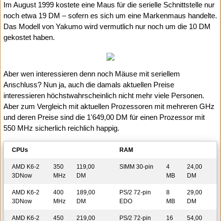
Im August 1999 kostete eine Maus für die serielle Schnittstelle nur
noch etwa 19 DM – sofern es sich um eine Markenmaus handelte.
Das Modell von Yakumo wird vermutlich nur noch um die 10 DM
gekostet haben.
Aber wen interessieren denn noch Mäuse mit seriellem
Anschluss? Nun ja, auch die damals aktuellen Preise
interessieren höchstwahrscheinlich nicht mehr viele Personen.
Aber zum Vergleich mit aktuellen Prozessoren mit mehreren GHz
und deren Preise sind die 1'649,00 DM für einen Prozessor mit
550 MHz sicherlich reichlich happig.
CPUs
RAM
AMD K6-2
350
119,00
SIMM 30-pin
4
24,00
3DNow
MHz
DM
MB
DM
AMD K6-2
400
189,00
PS/2 72-pin
8
29,00
3DNow
MHz
DM
EDO
MB
DM
AMD K6-2
450
219,00
PS/2 72-pin
16
54,00