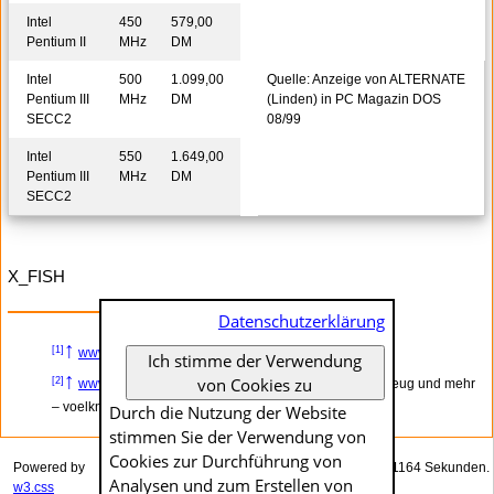
Intel
450
579,00
Pentium II
MHz
DM
Intel
500
1.099,00
Quelle: Anzeige von ALTERNATE
Pentium III
MHz
DM
(Linden) in PC Magazin DOS
SECC2
08/99
Intel
550
1.649,00
Pentium III
MHz
DM
SECC2
X_FISH
Datenschutzerklärung
↑
[1]
www.x-fish.org
– Logitech Pilot Maus von 1993
Ich stimme der Verwendung
↑
Anzeige
von Cookies zu
[2]
www.voelkner.de
– Elektronik, Technik, Werkzeug und mehr
– voelkner – direkt günstiger
Durch die Nutzung der Website
stimmen Sie der Verwendung von
Cookies zur Durch­führung von
Powered by
Das Generieren dieser Seite dauerte genau 0.01164 Sekunden.
Analysen und zum Erstellen von
w3.css