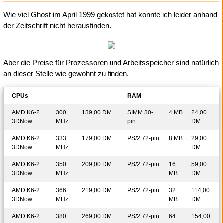
Wie viel Ghost im April 1999 gekostet hat konnte ich leider anhand
der Zeitschrift nicht herausfinden.
Aber die Preise für Prozessoren und Arbeitsspeicher sind natürlich
an dieser Stelle wie gewohnt zu finden.
CPUs
RAM
AMD K6-2
300
139,00 DM
SIMM 30-
4 MB
24,00
3DNow
MHz
pin
DM
AMD K6-2
333
179,00 DM
PS/2 72-pin
8 MB
29,00
3DNow
MHz
DM
AMD K6-2
350
209,00 DM
PS/2 72-pin
16
59,00
3DNow
MHz
MB
DM
AMD K6-2
366
219,00 DM
PS/2 72-pin
32
114,00
3DNow
MHz
MB
DM
AMD K6-2
380
269,00 DM
PS/2 72-pin
64
154,00