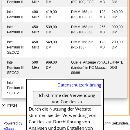
Pentium II
MHz
DM
(PC-100) ECC
MB
DM
Intel
400
419,00
DIMM 168-pin
128
249,00
Pentium II
MHz
DM
(PC-100) ECC
MB
DM
Intel
450
539,00
DIMM 168-pin
256
999,00
Pentium II
MHz
DM
(PC-100) ECC
MB
DM
Intel
450
549,00
DIMM 168-pin
128
299,00
Pentium III
MHz
DM
(PC-133)
MB
DM
SECC2
Intel
500
969,00
Quelle: Anzeige von ALTERNATE
Pentium III
MHz
DM
(Linden) in PC Magazin DOS
SECC2
09/99
Intel
550
1.499,00
Datenschutzerklärung
Pentium III
MHz
DM
SECC2
Ich stimme der Verwendung
von Cookies zu
X_FISH
Durch die Nutzung der Website
stimmen Sie der Verwendung von
Cookies zur Durch­führung von
Powered by
Das Generieren dieser Seite dauerte genau 0.01444 Sekunden.
Analysen und zum Erstellen von
w3.css