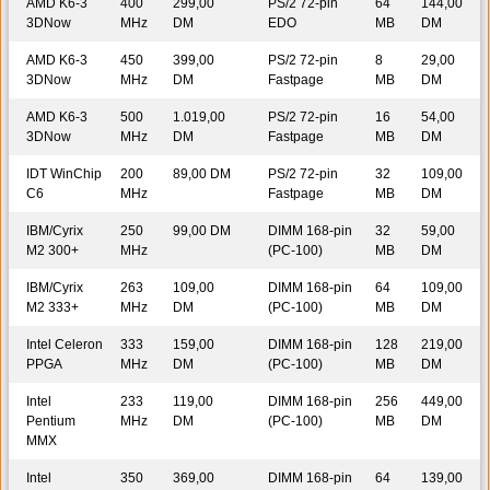
AMD K6-3
400
299,00
PS/2 72-pin
64
144,00
3DNow
MHz
DM
EDO
MB
DM
AMD K6-3
450
399,00
PS/2 72-pin
8
29,00
3DNow
MHz
DM
Fastpage
MB
DM
AMD K6-3
500
1.019,00
PS/2 72-pin
16
54,00
3DNow
MHz
DM
Fastpage
MB
DM
IDT WinChip
200
89,00 DM
PS/2 72-pin
32
109,00
C6
MHz
Fastpage
MB
DM
IBM/Cyrix
250
99,00 DM
DIMM 168-pin
32
59,00
M2 300+
MHz
(PC-100)
MB
DM
IBM/Cyrix
263
109,00
DIMM 168-pin
64
109,00
M2 333+
MHz
DM
(PC-100)
MB
DM
Intel Celeron
333
159,00
DIMM 168-pin
128
219,00
PPGA
MHz
DM
(PC-100)
MB
DM
Intel
233
119,00
DIMM 168-pin
256
449,00
Pentium
MHz
DM
(PC-100)
MB
DM
MMX
Intel
350
369,00
DIMM 168-pin
64
139,00