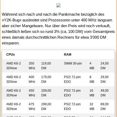
Während sich nach und nach die Panikmache bezüglich des
»Y2K-Bug« ausbreitet sind Prozessoren unter 400 MHz langsam
aber sicher Mangelware. Nur über den Preis wird noch verkauft,
schließlich ließen sich so rund 3% (ca. 100 DM) vom Gesamtpreis
eines damals durchschnittlichen Rechners für etwa 3'000 DM
einsparen.
CPUs
RAM
AMD K6-2
350
119,00
SIMM 30-pin
4
24,00
3DNow
MHz
DM
MB
DM
AMD K6-2
400
179,00
PS/2 72-pin
8
29,00
3DNow
MHz
DM
EDO
MB
DM
AMD K6-2
450
209,00
PS/2 72-pin
16
49,00
3DNow
MHz
DM
EDO
MB
DM
AMD K6-2
475
299,00
PS/2 72-pin
32
89,00
3DNow
MHz
DM
EDO
MB
DM