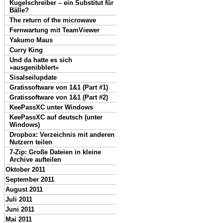
Kugelschreiber – ein Substitut für
Bälle?
The return of the microwave
Fernwartung mit TeamViewer
Yakumo Maus
Curry King
Und da hatte es sich
»ausgenibblert«
Sisalseilupdate
Gratissoftware von 1&1 (Part #1)
Gratissoftware von 1&1 (Part #2)
KeePassXC unter Windows
KeePassXC auf deutsch (unter
Windows)
Dropbox: Verzeichnis mit anderen
Nutzern teilen
7-Zip: Große Dateien in kleine
Archive aufteilen
Oktober 2011
September 2011
August 2011
Juli 2011
Juni 2011
Mai 2011